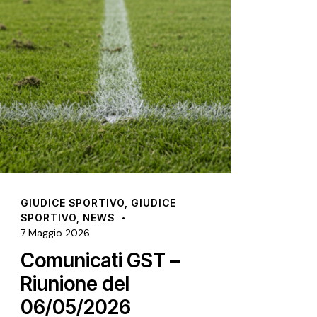
CE SPORTIVO
,
GIUDICE
COMUNICATI UFF
IVO
,
NEWS
6 Maggio 2026
o 2026
Grande e
unicati GST –
la finale d
ione del
Gioventù 
05/2026
Caltaniss