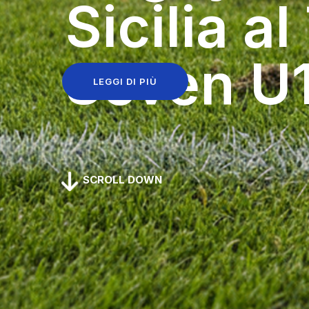
Sicilia a
Seven U1
LEGGI DI PIÙ
SCROLL DOWN