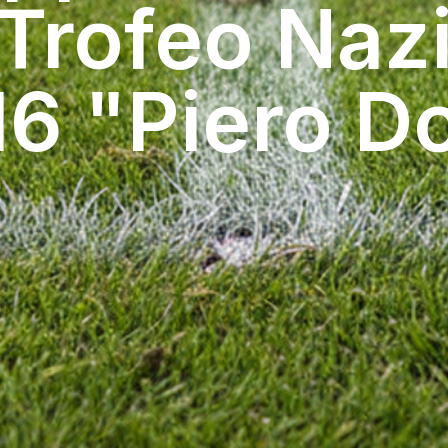
l Trofeo Naz
6 "Piero Do