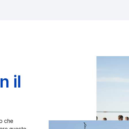
 il
no che