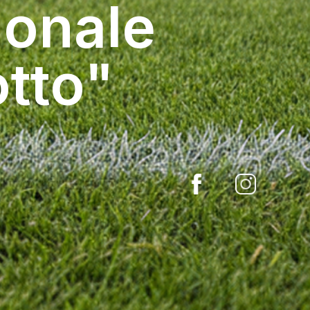
ionale
tto"