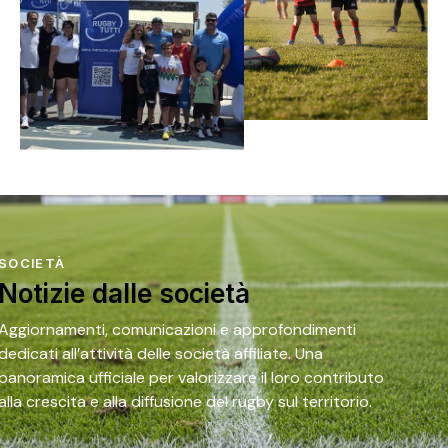
SOCIETÀ
Notizie dalle società
Aggiornamenti, comunicazioni e approfondimenti
dedicati all’attività delle società affiliate. Una
panoramica ufficiale per valorizzare il loro contributo
alla crescita e alla diffusione del rugby sul territorio.