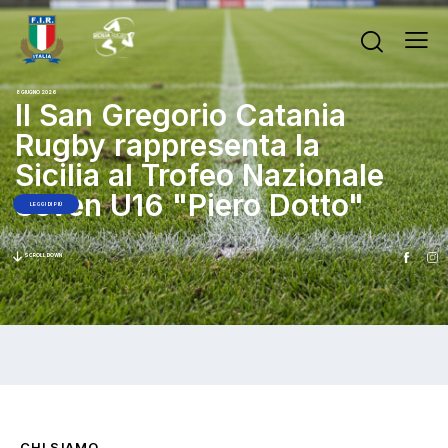
8 GIUGNO 2026
Il San Gregorio Catania
Rugby rappresenta la
Sicilia al Trofeo Nazionale
Seven U16 "Piero Dotto"
LEGGI DI PIÙ
SCROLL DOWN
CHI SIAMO