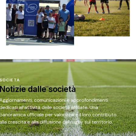
SOCIETÀ
Notizie dalle società
Aggiornamenti, comunicazioni e approfondimenti
dedicati all’attività delle società affiliate. Una
panoramica ufficiale per valorizzare il loro contributo
alla crescita e alla diffusione del rugby sul territorio.