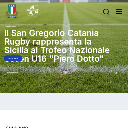
8 GIUGNO 2026
Il San Gregorio Catania
Rugby rappresenta la
Sicilia al Trofeo Nazionale
Seven U16 "Piero Dotto"
LEGGI DI PIÙ
SCROLL DOWN
CHI SIAMO